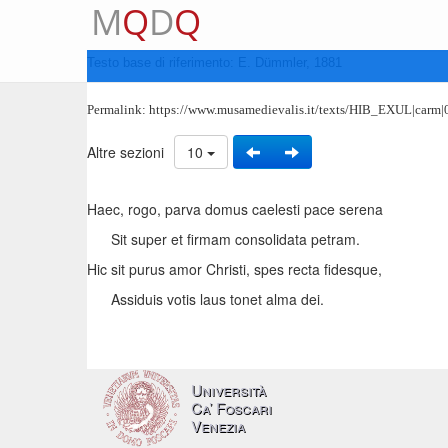
M
Q
D
Q
Testo base di riferimento: E. Dümmler, 1881
Permalink:
https://www.musamedievalis.it/texts/HIB_EXUL|carm|
Altre sezioni
10
Haec, rogo, parva domus caelesti pace serena
Sit super et firmam consolidata petram.
Hic sit purus amor Christi, spes recta fidesque,
Assiduis votis laus tonet alma dei.
Università
Ca’ Foscari
Venezia