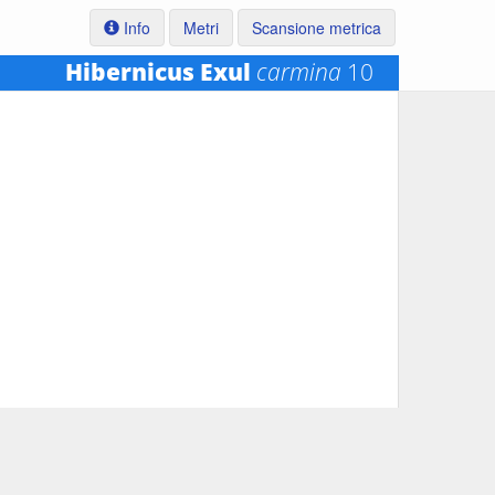
Info
Metri
Scansione metrica
Hibernicus Exul
carmina
10