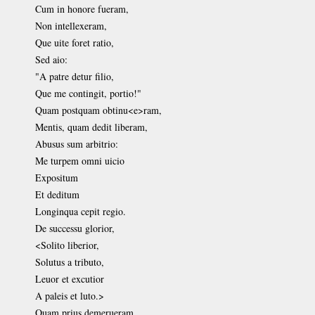
Cum in honore fueram,
Non intellexeram,
Que uite foret ratio,
Sed aio:
"A patre detur filio,
Que me contingit, portio!"
Quam postquam obtinu<e>ram,
Mentis, quam dedit liberam,
Abusus sum arbitrio:
Me turpem omni uicio
Expositum
Et deditum
Longinqua cepit regio.
De successu glorior,
<Solito liberior,
Solutus a tributo,
Leuor et excutior
A paleis et luto.>
Quam prius demerueram