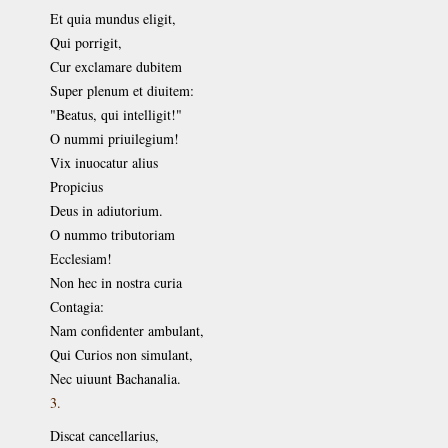
Et quia mundus eligit,
Qui porrigit,
Cur exclamare dubitem
Super plenum et diuitem:
"Beatus, qui intelligit!"
O nummi priuilegium!
Vix inuocatur alius
Propicius
Deus in adiutorium.
O nummo tributoriam
Ecclesiam!
Non hec in nostra curia
Contagia:
Nam confidenter ambulant,
Qui Curios non simulant,
Nec uiuunt Bachanalia.
3.
Discat cancellarius,