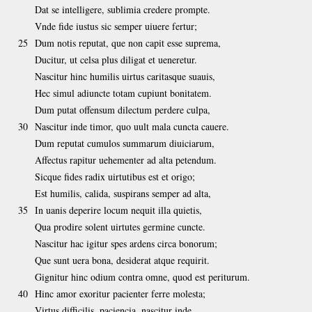
Dat se intelligere, sublimia credere prompte.
Vnde fide iustus sic semper uiuere fertur;
25
Dum notis reputat, que non capit esse suprema,
Ducitur, ut celsa plus diligat et ueneretur.
Nascitur hinc humilis uirtus caritasque suauis,
Hec simul adiuncte totam cupiunt bonitatem.
Dum putat offensum dilectum perdere culpa,
30
Nascitur inde timor, quo uult mala cuncta cauere.
Dum reputat cumulos summarum diuiciarum,
Affectus rapitur uehementer ad alta petendum.
Sicque fides radix uirtutibus est et origo;
Est humilis, calida, suspirans semper ad alta,
35
In uanis deperire locum nequit illa quietis,
Qua prodire solent uirtutes germine cuncte.
Nascitur hac igitur spes ardens circa bonorum;
Que sunt uera bona, desiderat atque requirit.
Gignitur hinc odium contra omne, quod est periturum.
40
Hinc amor exoritur pacienter ferre molesta;
Virtus difficilis, paciencia, nascitur inde,