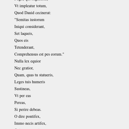
Vt impleatur totum,
Quod Dauid cecinerat:
"Semitas iustorum
Iniqui considerant,
Set laqueis,
Quos eis
Tetenderant,
Comprehensus est pes eorum."
Nulla lex equior
Nec gratior,
Quam, quas tu statueris,
Leges tuis humeris
Sustineas,
Vt per eas
Pereas,
Si perire debeas.
O dire pontifex,
Immo necis artifex,