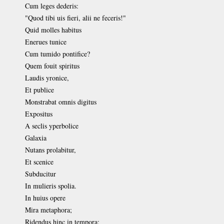
Cum leges dederis:
"Quod tibi uis fieri, alii ne feceris!"
Quid molles habitus
Enerues tunice
Cum tumido pontifice?
Quem fouit spiritus
Laudis yronice,
Et publice
Monstrabat omnis digitus
Expositus
A seclis yperbolice
Galaxia
Nutans prolabitur,
Et scenice
Subducitur
In mulieris spolia.
In huius opere
Mira metaphora;
Ridendus hinc in tempora;