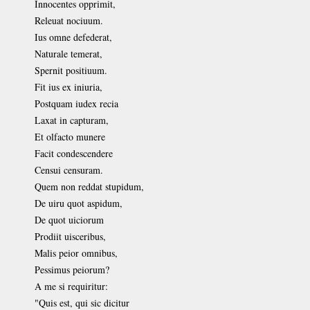
Innocentes opprimit,
Releuat nociuum.
Ius omne defederat,
Naturale temerat,
Spernit positiuum.
Fit ius ex iniuria,
Postquam iudex recia
Laxat in capturam,
Et olfacto munere
Facit condescendere
Censui censuram.
Quem non reddat stupidum,
De uiru quot aspidum,
De quot uiciorum
Prodiit uisceribus,
Malis peior omnibus,
Pessimus peiorum?
A me si requiritur:
"Quis est, qui sic dicitur