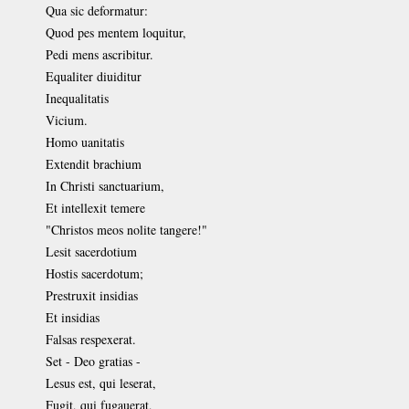
Qua sic deformatur:
Quod pes mentem loquitur,
Pedi mens ascribitur.
Equaliter diuiditur
Inequalitatis
Vicium.
Homo uanitatis
Extendit brachium
In Christi sanctuarium,
Et intellexit temere
"Christos meos nolite tangere!"
Lesit sacerdotium
Hostis sacerdotum;
Prestruxit insidias
Et insidias
Falsas respexerat.
Set - Deo gratias -
Lesus est, qui leserat,
Fugit, qui fugauerat,