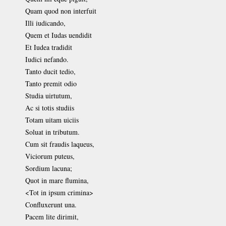
Quam quod non interfuit
Illi iudicando,
Quem et Iudas uendidit
Et Iudea tradidit
Iudici nefando.
Tanto ducit tedio,
Tanto premit odio
Studia uirtutum,
Ac si totis studiis
Totam uitam uiciis
Soluat in tributum.
Cum sit fraudis laqueus,
Viciorum puteus,
Sordium lacuna;
Quot in mare flumina,
<Tot in ipsum crimina>
Confluxerunt una.
Pacem lite dirimit,