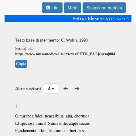
Info
Metri
Scansione metrica
Petrus Blesensis
carmina
4
Testo base di riferimento: C. Wollin, 1998
Permalink:
https://www.musamedievalis.it/texts/PETR_BLE|carm|004
Copia
Altre sezioni
4
1.
O miranda fides, uenerabilis, alta, chorusca
Et speciosa nimis! Nimis utilis atque suauis
Fundamenta fides uirtutum continet in se,