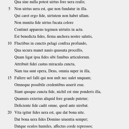
Qua sine nulla potest uirtus fore uera realis;
5
Non uirtus uera est, que non fundatur in illa.
Qui caret ergo fide, uirtutem non habet ullam.
Non munita fide uirtus fucata colore
Continet apparens tegimen uirtutis in actu.
Est benedicta fides, firma anchora nostre salutis,
10
Fluctibus in cunctis pelagi confixa profundo,
Qua secura manet nauis quassata procellis,
Quam ligat ipsa fides sibi funibus articulorum.
Attribuit fidei castus miracula cuncta,
Nam tua sunt opera, Deus, omnia super in illa,
15
Fallere uel falli qui non uult nec ualet unquam;
Omneque possibile credentibus asserit esse.
Stant quoque cuncta fide, nichil est sine ponderis illa,
Quamuis exterius aliquid fore grande putetur;
Deficiente fide cadit omne, quod ante uirebat.
20
Vita igitur fides uera est, que dat bona uite.
Dat bona uera fides Domino uiuentia semper;
Datque oculos humiles, affectus corde repressos;