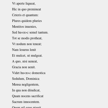
Vt aperte liqueat,
Hic in quo premineat
Ceteris et quantum:
Plures quidem pluries
Mentitos inuenies,
Sed hu<n>c semel tantum.
Tot se modis protheat,
Vt nodum non teneat;
Nam lesurus lenit
Et mulcet, ut mulgeat.
A quo, nisi ueneat,
Gracia non uenit.
Videt hu<n>c domestica
Sedulum, Dominica
Mensa negligentem,
In qua non diiudicat,
Quam nocens sacrificat
Sacrum innocentem.
Quem nil eque piguit,