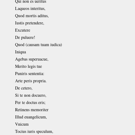
Qui non es ueritus
Laqueos interitus,
Quod mortis aditus,
Iustis pretendere,
Excutere
De puluere!
Quod (causam tuam iudica)
Iniqua
Agebas superuacue,
Merito legis tue
Puniris sententia:
Arte peris propria.
De cetero,
Si te non docuero,
Per te doctus eris;
Retinens memoriter
Illud euangelicum,
Vnicum
Tocius iuris speculum,