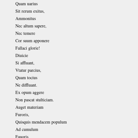
Quam uarius
Sit rerum exitus,
Ammonitus
Nec altum sapere,
Nec temere
Cor suum apponere
Fallaci glorie!
Diuicie
Si affluant,
Vtatur parcius,
Quam tocius
Ne diffluant.
Ex opum aggere
Non pascat stulticiam.
Auget materiam
Furoris,
Quisquis mendacem populum
Ad cumulum
Fauoris