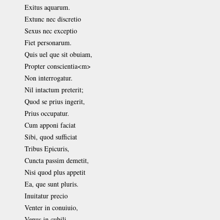
Exitus aquarum.
Extunc nec discretio
Sexus nec exceptio
Fiet personarum.
Quis uel que sit obuiam,
Propter conscientia<m>
Non interrogatur.
Nil intactum preterit;
Quod se prius ingerit,
Prius occupatur.
Cum apponi faciat
Sibi, quod sufficiat
Tribus Epicuris,
Cuncta passim demetit,
Nisi quod plus appetit
Ea, que sunt pluris.
Inuitatur precio
Venter in conuiuio,
Venus in cubili.