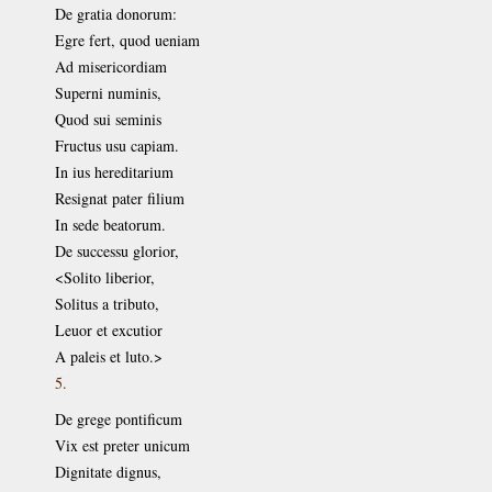
De gratia donorum:
Egre fert, quod ueniam
Ad misericordiam
Superni numinis,
Quod sui seminis
Fructus usu capiam.
In ius hereditarium
Resignat pater filium
In sede beatorum.
De successu glorior,
<Solito liberior,
Solitus a tributo,
Leuor et excutior
A paleis et luto.>
5.
De grege pontificum
Vix est preter unicum
Dignitate dignus,