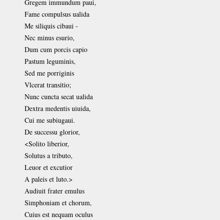
Gregem immundum paui,
Fame compulsus ualida
Me siliquis cibaui -
Nec minus esurio,
Dum cum porcis capio
Pastum leguminis,
Sed me porriginis
Vlcerat transitio;
Nunc cuncta secat ualida
Dextra medentis uiuida,
Cui me subiugaui.
De successu glorior,
<Solito liberior,
Solutus a tributo,
Leuor et excutior
A paleis et luto.>
Audiuit frater emulus
Simphoniam et chorum,
Cuius est nequam oculus