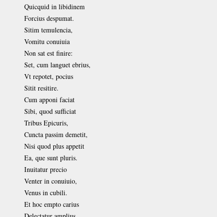
Quicquid in libidinem
Forcius despumat.
Sitim temulencia,
Vomitu conuiuia
Non sat est finire:
Set, cum languet ebrius,
Vt repotet, pocius
Sitit resitire.
Cum apponi faciat
Sibi, quod sufficiat
Tribus Epicuris,
Cuncta passim demetit,
Nisi quod plus appetit
Ea, que sunt pluris.
Inuitatur precio
Venter in conuiuio,
Venus in cubili.
Et hoc empto carius
Delectatur amplius