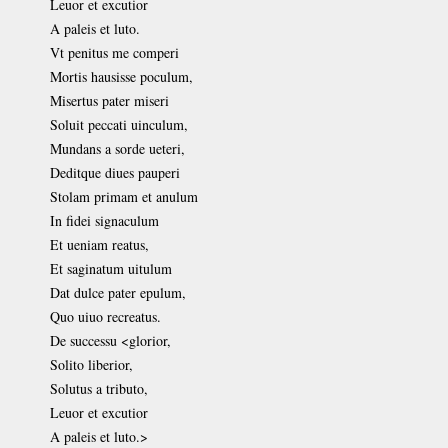
Leuor et excutior
A paleis et luto.
Vt penitus me comperi
Mortis hausisse poculum,
Misertus pater miseri
Soluit peccati uinculum,
Mundans a sorde ueteri,
Deditque diues pauperi
Stolam primam et anulum
In fidei signaculum
Et ueniam reatus,
Et saginatum uitulum
Dat dulce pater epulum,
Quo uiuo recreatus.
De successu <glorior,
Solito liberior,
Solutus a tributo,
Leuor et excutior
A paleis et luto.>