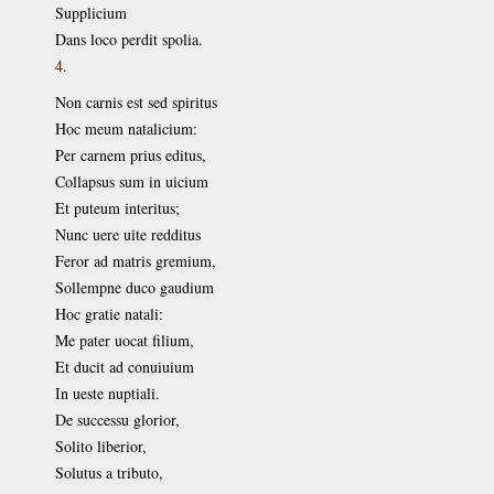
Supplicium
Dans loco perdit spolia.
4.
Non carnis est sed spiritus
Hoc meum natalicium:
Per carnem prius editus,
Collapsus sum in uicium
Et puteum interitus;
Nunc uere uite redditus
Feror ad matris gremium,
Sollempne duco gaudium
Hoc gratie natali:
Me pater uocat filium,
Et ducit ad conuiuium
In ueste nuptiali.
De successu glorior,
Solito liberior,
Solutus a tributo,