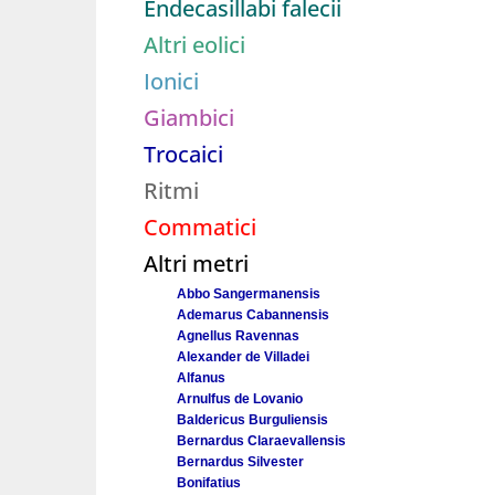
Endecasillabi falecii
Altri eolici
Ionici
Giambici
Trocaici
Ritmi
Commatici
Altri metri
Abbo Sangermanensis
Ademarus Cabannensis
Agnellus Ravennas
Alexander de Villadei
Alfanus
Arnulfus de Lovanio
Baldericus Burguliensis
Bernardus Claraevallensis
Bernardus Silvester
Bonifatius