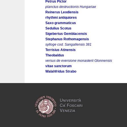
Petrus Pictor
planctus destructionis Hungariae
Reinerus Leodiensis
rhythmi antiquiores
Saxo grammaticus
Sedulius Scotus
Sigebertus Gemblacensis
Stephanus Rothomagensis
sylloge cod. Sangallensis 381
Terrisius Atinensis
Theobaldus
versus de eversione monasterii Glonnensis
vitae sanctorum
Walahfridus Strabo
Università
Ca’ Foscari
Venezia