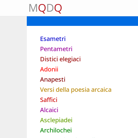
M
Q
D
Q
Esametri
Pentametri
Distici elegiaci
Adonii
Anapesti
Versi della poesia arcaica
Saffici
Alcaici
Asclepiadei
Archilochei