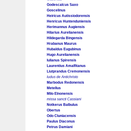
Godescalcus Saxo
Goscelinus
Heiricus Autissiodorensis
Henricus Huntenduniensis
Herimannus Augiensis
Hilarius Aurelianensis
Hildegarda Bingensis
Hrabanus Maurus
Hubaldus Eugubinus
Hugo Aurelianensis
Iulianus Spirensis
Laurentius Amalfitanus
Liutprandus Cremonensis
ludus de Antichristo
Marbodus Redonensis
Metellus
Milo Elnonensis
missa sancti Cassiani
Notkerus Balbulus
Obertus
Odo Cluniacensis
Paulus Diaconus
Petrus Damiani