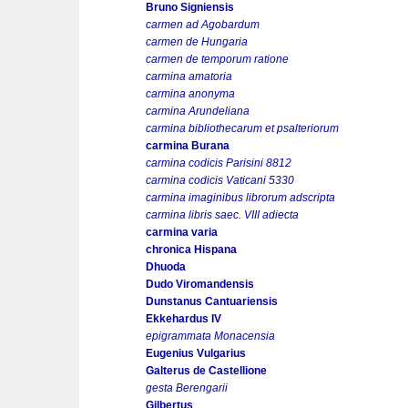
Bruno Signiensis
carmen ad Agobardum
carmen de Hungaria
carmen de temporum ratione
carmina amatoria
carmina anonyma
carmina Arundeliana
carmina bibliothecarum et psalteriorum
carmina Burana
carmina codicis Parisini 8812
carmina codicis Vaticani 5330
carmina imaginibus librorum adscripta
carmina libris saec. VIII adiecta
carmina varia
chronica Hispana
Dhuoda
Dudo Viromandensis
Dunstanus Cantuariensis
Ekkehardus IV
epigrammata Monacensia
Eugenius Vulgarius
Galterus de Castellione
gesta Berengarii
Gilbertus