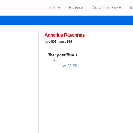
Home
Ricerca
Co-occorrenze
I
Agnellus Ravennas
fere 805 - post 854
liber pontificalis
2
vv. 23-26