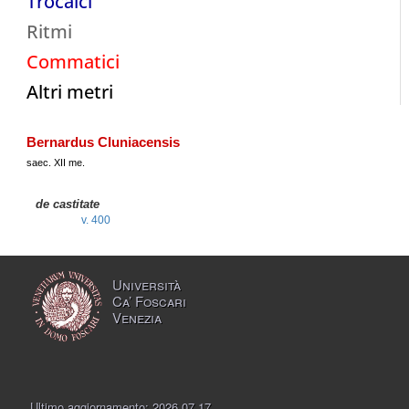
Trocaici
Ritmi
Commatici
Altri metri
Bernardus Cluniacensis
saec. XII me.
de castitate
v. 400
Università
Ca’ Foscari
Venezia
Ultimo aggiornamento: 2026.07.17