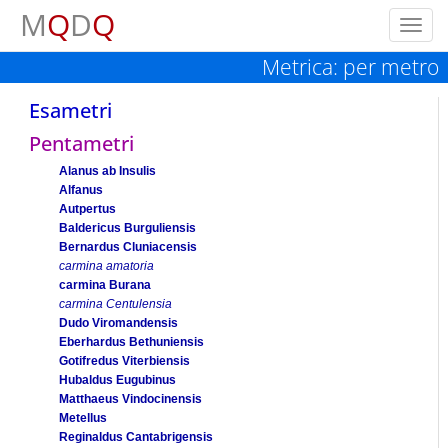
M
Q
D
Q
Toggl
navig
Metrica: per metro
Esametri
Pentametri
Alanus ab Insulis
Alfanus
Autpertus
Baldericus Burguliensis
Bernardus Cluniacensis
carmina amatoria
carmina Burana
carmina Centulensia
Dudo Viromandensis
Eberhardus Bethuniensis
Gotifredus Viterbiensis
Hubaldus Eugubinus
Matthaeus Vindocinensis
Metellus
Reginaldus Cantabrigensis