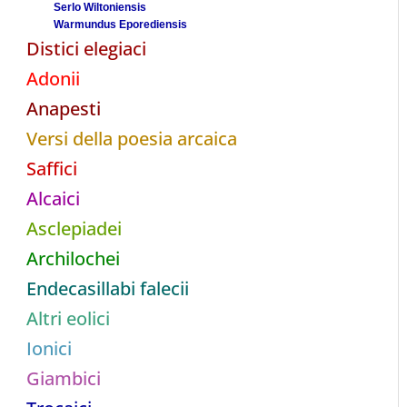
Serlo Wiltoniensis
Warmundus Eporediensis
Distici elegiaci
Adonii
Anapesti
Versi della poesia arcaica
Saffici
Alcaici
Asclepiadei
Archilochei
Endecasillabi falecii
Altri eolici
Ionici
Giambici