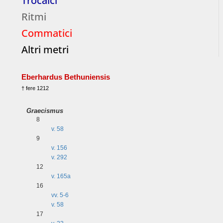
Trocaici
Ritmi
Commatici
Altri metri
Eberhardus Bethuniensis
† fere 1212
Graecismus
8
v. 58
9
v. 156
v. 292
12
v. 165a
16
vv. 5-6
v. 58
17