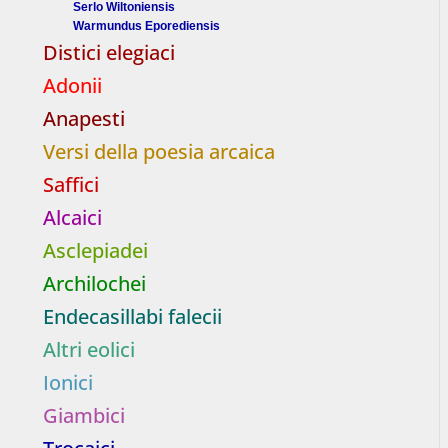
Serlo Wiltoniensis
Warmundus Eporediensis
Distici elegiaci
Adonii
Anapesti
Versi della poesia arcaica
Saffici
Alcaici
Asclepiadei
Archilochei
Endecasillabi falecii
Altri eolici
Ionici
Giambici