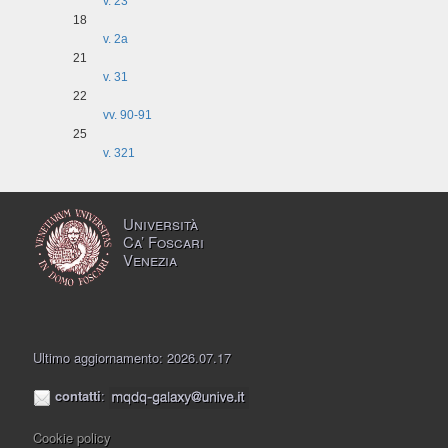
v. 23
18
v. 2a
21
v. 31
22
vv. 90-91
25
v. 321
Università
Ca’ Foscari
Venezia
Ultimo aggiornamento: 2026.07.17
contatti
:
Cookie policy