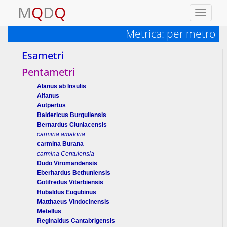
M
Q
D
Q
Toggle
navigati
Metrica: per metro
Esametri
Pentametri
Alanus ab Insulis
Alfanus
Autpertus
Baldericus Burguliensis
Bernardus Cluniacensis
carmina amatoria
carmina Burana
carmina Centulensia
Dudo Viromandensis
Eberhardus Bethuniensis
Gotifredus Viterbiensis
Hubaldus Eugubinus
Matthaeus Vindocinensis
Metellus
Reginaldus Cantabrigensis