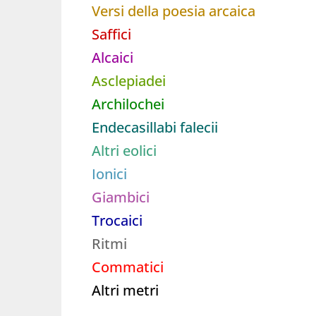
Versi della poesia arcaica
Saffici
Alcaici
Asclepiadei
Archilochei
Endecasillabi falecii
Altri eolici
Ionici
Giambici
Trocaici
Ritmi
Commatici
Altri metri