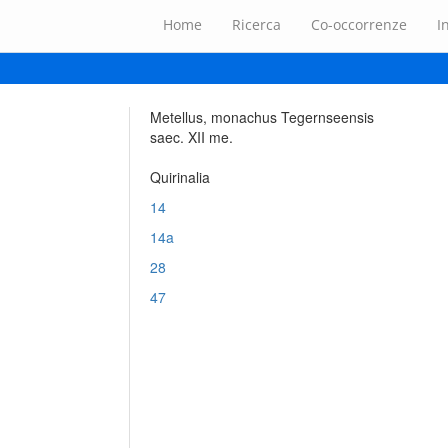
Home
Ricerca
Co-occorrenze
I
Metellus, monachus Tegernseensis
saec. XII me.
Quirinalia
14
14a
28
47