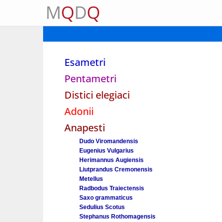
M
Q
D
Q
Esametri
Pentametri
Distici elegiaci
Adonii
Anapesti
Dudo Viromandensis
Eugenius Vulgarius
Herimannus Augiensis
Liutprandus Cremonensis
Metellus
Radbodus Traiectensis
Saxo grammaticus
Sedulius Scotus
Stephanus Rothomagensis