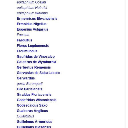
epitaphium Gozlini
epitaphium Heinrici
epitaphium Walonis
Ermenricus Elwangensis
Ermoldus Nigellus
Eugenius Vulgarius
Facetus
Fardulfus
Florus Lugdunensis
Froumundus
Gaufridus de Vinosalvo
Gauterus de Wymburnia
Gerbertus Remensis
Gervasius de Saltu Lacteo
Gerwardus
gesta Berengarii
Gilo Parisiensis
Giraldus Floriacensis
Godefridus Wintoniensis
Godescalcus Saxo
Gualterus Anglicus
Guiardinus
Guillelmus Armoricus
Guillelmus Blesensis