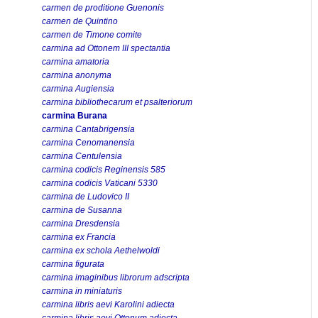
carmen de proditione Guenonis
carmen de Quintino
carmen de Timone comite
carmina ad Ottonem III spectantia
carmina amatoria
carmina anonyma
carmina Augiensia
carmina bibliothecarum et psalteriorum
carmina Burana
carmina Cantabrigensia
carmina Cenomanensia
carmina Centulensia
carmina codicis Reginensis 585
carmina codicis Vaticani 5330
carmina de Ludovico II
carmina de Susanna
carmina Dresdensia
carmina ex Francia
carmina ex schola Aethelwoldi
carmina figurata
carmina imaginibus librorum adscripta
carmina in miniaturis
carmina libris aevi Karolini adiecta
carmina libris aevi Ottonum adiecta