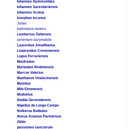
Iohannes Hymmonides
Iohannes Saresberiensis
Iohannes Scotus
Iosephus Iscanus
Judas
kalendaria metrica
Lambertus Tuitiensis
lamentum lacrymabile
Laurentius Amalfitanus
Liutprandus Cremonensis
Lupus Ferrariensis
Manfredus
Marbodus Redonensis
Marcus Valerius
Matthaeus Vindocinensis
Metellus
Milo Elnonensis
Modoinus
Nadda Gernrodensis
Nigellus de Longo Campo
Notkerus Balbulus
Novus Avianus Parisiensis
Othlo
passiones sanctorum