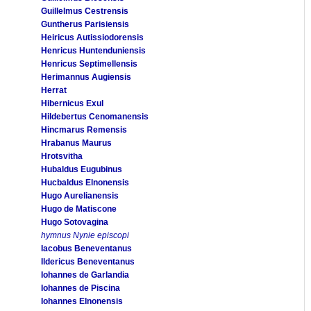
Guillelmus Cestrensis
Guntherus Parisiensis
Heiricus Autissiodorensis
Henricus Huntenduniensis
Henricus Septimellensis
Herimannus Augiensis
Herrat
Hibernicus Exul
Hildebertus Cenomanensis
Hincmarus Remensis
Hrabanus Maurus
Hrotsvitha
Hubaldus Eugubinus
Hucbaldus Elnonensis
Hugo Aurelianensis
Hugo de Matiscone
Hugo Sotovagina
hymnus Nynie episcopi
Iacobus Beneventanus
Ildericus Beneventanus
Iohannes de Garlandia
Iohannes de Piscina
Iohannes Elnonensis