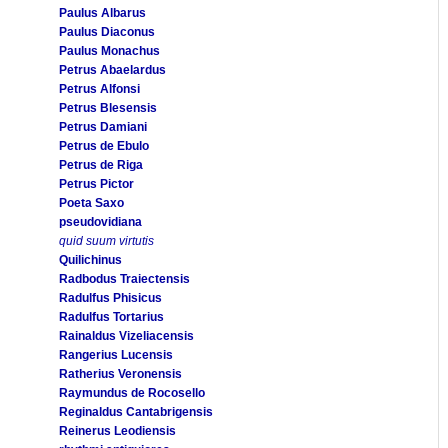
Paulus Albarus
Paulus Diaconus
Paulus Monachus
Petrus Abaelardus
Petrus Alfonsi
Petrus Blesensis
Petrus Damiani
Petrus de Ebulo
Petrus de Riga
Petrus Pictor
Poeta Saxo
pseudovidiana
quid suum virtutis
Quilichinus
Radbodus Traiectensis
Radulfus Phisicus
Radulfus Tortarius
Rainaldus Vizeliacensis
Rangerius Lucensis
Ratherius Veronensis
Raymundus de Rocosello
Reginaldus Cantabrigensis
Reinerus Leodiensis