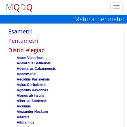
M
Q
D
Q
Toggl
navig
Metrica: per metro
Esametri
Pentametri
Distici elegiaci
Adam Victorinus
Adelardus Bathensis
Ademarus Cabannensis
Aedelwulfus
Aegidius Parisiensis
Agius Corbeiensis
Agnellus Ravennas
Alanus ab Insulis
Albertus Stadensis
Alcuinus
Alexander Neckam
Alfanus
Altmannus