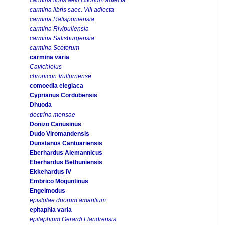
carmina libris saec. VIII adiecta
carmina Ratisponiensia
carmina Rivipullensia
carmina Salisburgensia
carmina Scotorum
carmina varia
Cavichiolus
chronicon Vulturnense
comoedia elegiaca
Cyprianus Cordubensis
Dhuoda
doctrina mensae
Donizo Canusinus
Dudo Viromandensis
Dunstanus Cantuariensis
Eberhardus Alemannicus
Eberhardus Bethuniensis
Ekkehardus IV
Embrico Moguntinus
Engelmodus
epistolae duorum amantium
epitaphia varia
epitaphium Gerardi Flandrensis