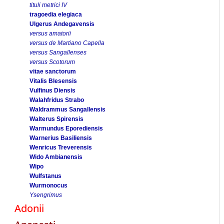
tituli metrici IV
tragoedia elegiaca
Ulgerus Andegavensis
versus amatorii
versus de Martiano Capella
versus Sangallenses
versus Scotorum
vitae sanctorum
Vitalis Blesensis
Vulfinus Diensis
Walahfridus Strabo
Waldrammus Sangallensis
Walterus Spirensis
Warmundus Eporediensis
Warnerius Basiliensis
Wenricus Treverensis
Wido Ambianensis
Wipo
Wulfstanus
Wurmonocus
Ysengrimus
Adonii