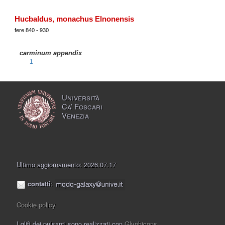
Hucbaldus, monachus Elnonensis
fere 840 - 930
carminum appendix
1
Università
Ca’ Foscari
Venezia
Ultimo aggiornamento: 2026.07.17
contatti
:
Cookie policy
I glifi dei pulsanti sono realizzati con
Glyphicons