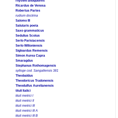
rhythmi antiquiores
Ricardus de Venosa
Robertus Partes
rudium doctrina
Salomo III
Salutaris poeta
Saxo grammaticus
Sedulius Scotus
Serlo Parisiacensis
Serlo Wiltoniensis
Sigloardus Remensis
Simon Aurea Capra
Smaragdus
Stephanus Rothomagensis
sylloge cod. Sangallensis 381
Theobaldus
Theodoricus Trudonensis
Theodulfus Aurelianensis
tituli Italici
tituli metrici I
tituli metrici II
tituli metrici III
tituli metrici III A
tituli metrici III B