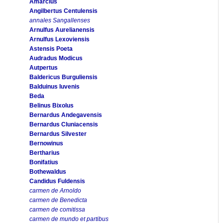
Amarcius
Angilbertus Centulensis
annales Sangallenses
Arnulfus Aurelianensis
Arnulfus Lexoviensis
Astensis Poeta
Audradus Modicus
Autpertus
Baldericus Burguliensis
Balduinus Iuvenis
Beda
Belinus Bixolus
Bernardus Andegavensis
Bernardus Cluniacensis
Bernardus Silvester
Bernowinus
Bertharius
Bonifatius
Bothewaldus
Candidus Fuldensis
carmen de Arnoldo
carmen de Benedicta
carmen de comitissa
carmen de mundo et partibus