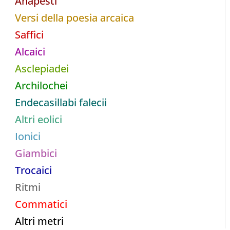
Anapesti
Versi della poesia arcaica
Saffici
Alcaici
Asclepiadei
Archilochei
Endecasillabi falecii
Altri eolici
Ionici
Giambici
Trocaici
Ritmi
Commatici
Altri metri