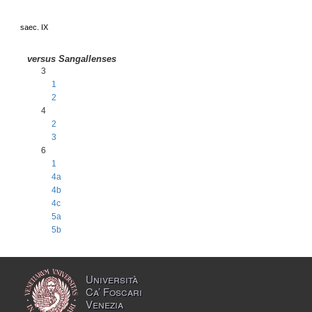
saec. IX
versus Sangallenses
3
1
2
4
2
3
6
1
4a
4b
4c
5a
5b
Università
Ca’ Foscari
Venezia