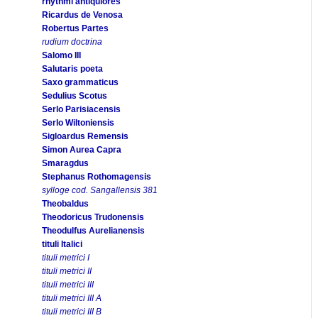
rhythmi antiquiores
Ricardus de Venosa
Robertus Partes
rudium doctrina
Salomo III
Salutaris poeta
Saxo grammaticus
Sedulius Scotus
Serlo Parisiacensis
Serlo Wiltoniensis
Sigloardus Remensis
Simon Aurea Capra
Smaragdus
Stephanus Rothomagensis
sylloge cod. Sangallensis 381
Theobaldus
Theodoricus Trudonensis
Theodulfus Aurelianensis
tituli Italici
tituli metrici I
tituli metrici II
tituli metrici III
tituli metrici III A
tituli metrici III B