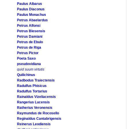
Paulus Albarus
Paulus Diaconus
Paulus Monachus
Petrus Abaelardus
Petrus Alfonsi
Petrus Blesensis
Petrus Damiani
Petrus de Ebulo
Petrus de Riga
Petrus Pictor
Poeta Saxo
pseudovidiana
quid suum virtutis
Quilichinus
Radbodus Traiectensis
Radulfus Phisicus
Radulfus Tortarius
Rainaldus Vizeliacensis
Rangerius Lucensis
Ratherius Veronensis
Raymundus de Rocosello
Reginaldus Cantabrigensis
Reinerus Leodiensis