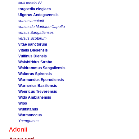
tituli metrici IV
tragoedia elegiaca
Ulgerus Andegavensis
versus amatorii
versus de Martiano Capella
versus Sangallenses
versus Scotorum
vitae sanctorum
Vitalis Blesensis
Vulfinus Diensis
Walahfridus Strabo
Waldrammus Sangallensis
Walterus Spirensis
Warmundus Eporediensis
Warnerius Basiliensis
Wenricus Treverensis
Wido Ambianensis
Wipo
Wulfstanus
Wurmonocus
Ysengrimus
Adonii