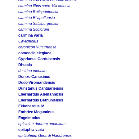
carmina libris saec. VIII adiecta
carmina Ratisponiensia
carmina Rivipullensia
carmina Salisburgensia
carmina Scotorum
carmina varia
Cavichiolus
chronicon Vulturnense
comoedia elegiaca
Cyprianus Cordubensis
Dhuoda
doctrina mensae
Donizo Canusinus
Dudo Viromandensis
Dunstanus Cantuariensis
Eberhardus Alemannicus
Eberhardus Bethuniensis
Ekkehardus IV
Embrico Moguntinus
Engelmodus
epistolae duorum amantium
epitaphia varia
epitaphium Gerardi Flandrensis