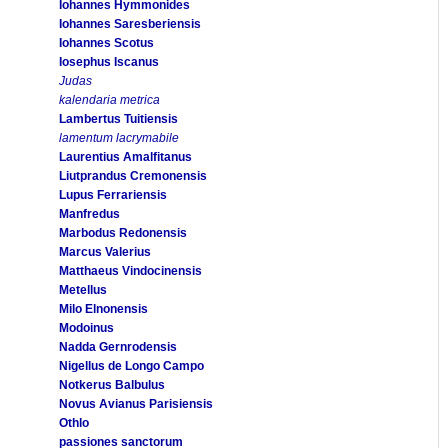
Iohannes Hymmonides
Iohannes Saresberiensis
Iohannes Scotus
Iosephus Iscanus
Judas
kalendaria metrica
Lambertus Tuitiensis
lamentum lacrymabile
Laurentius Amalfitanus
Liutprandus Cremonensis
Lupus Ferrariensis
Manfredus
Marbodus Redonensis
Marcus Valerius
Matthaeus Vindocinensis
Metellus
Milo Elnonensis
Modoinus
Nadda Gernrodensis
Nigellus de Longo Campo
Notkerus Balbulus
Novus Avianus Parisiensis
Othlo
passiones sanctorum