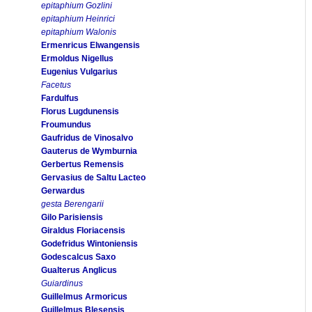
epitaphium Gozlini
epitaphium Heinrici
epitaphium Walonis
Ermenricus Elwangensis
Ermoldus Nigellus
Eugenius Vulgarius
Facetus
Fardulfus
Florus Lugdunensis
Froumundus
Gaufridus de Vinosalvo
Gauterus de Wymburnia
Gerbertus Remensis
Gervasius de Saltu Lacteo
Gerwardus
gesta Berengarii
Gilo Parisiensis
Giraldus Floriacensis
Godefridus Wintoniensis
Godescalcus Saxo
Gualterus Anglicus
Guiardinus
Guillelmus Armoricus
Guillelmus Blesensis