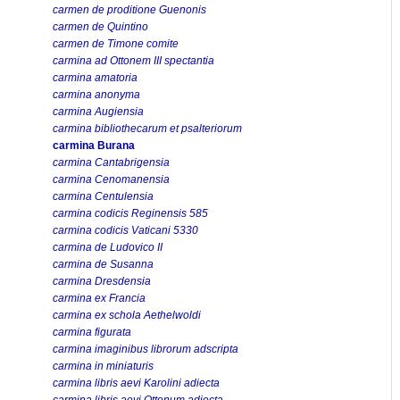
carmen de proditione Guenonis
carmen de Quintino
carmen de Timone comite
carmina ad Ottonem III spectantia
carmina amatoria
carmina anonyma
carmina Augiensia
carmina bibliothecarum et psalteriorum
carmina Burana
carmina Cantabrigensia
carmina Cenomanensia
carmina Centulensia
carmina codicis Reginensis 585
carmina codicis Vaticani 5330
carmina de Ludovico II
carmina de Susanna
carmina Dresdensia
carmina ex Francia
carmina ex schola Aethelwoldi
carmina figurata
carmina imaginibus librorum adscripta
carmina in miniaturis
carmina libris aevi Karolini adiecta
carmina libris aevi Ottonum adiecta