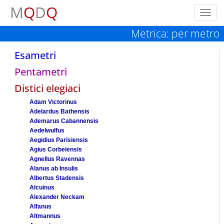
M
Q
D
Q
Toggl
navig
Metrica: per metro
Esametri
Pentametri
Distici elegiaci
Adam Victorinus
Adelardus Bathensis
Ademarus Cabannensis
Aedelwulfus
Aegidius Parisiensis
Agius Corbeiensis
Agnellus Ravennas
Alanus ab Insulis
Albertus Stadensis
Alcuinus
Alexander Neckam
Alfanus
Altmannus