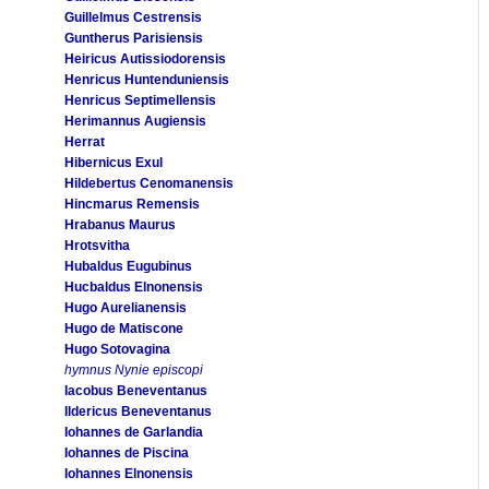
Guillelmus Cestrensis
Guntherus Parisiensis
Heiricus Autissiodorensis
Henricus Huntenduniensis
Henricus Septimellensis
Herimannus Augiensis
Herrat
Hibernicus Exul
Hildebertus Cenomanensis
Hincmarus Remensis
Hrabanus Maurus
Hrotsvitha
Hubaldus Eugubinus
Hucbaldus Elnonensis
Hugo Aurelianensis
Hugo de Matiscone
Hugo Sotovagina
hymnus Nynie episcopi
Iacobus Beneventanus
Ildericus Beneventanus
Iohannes de Garlandia
Iohannes de Piscina
Iohannes Elnonensis