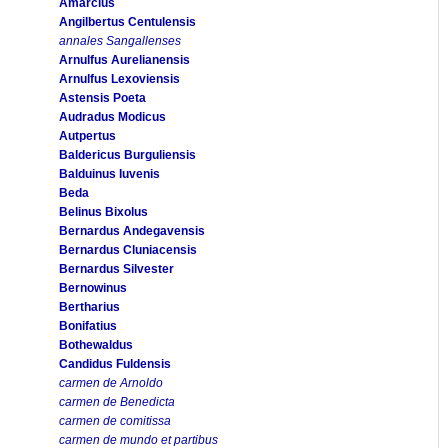
Amarcius
Angilbertus Centulensis
annales Sangallenses
Arnulfus Aurelianensis
Arnulfus Lexoviensis
Astensis Poeta
Audradus Modicus
Autpertus
Baldericus Burguliensis
Balduinus Iuvenis
Beda
Belinus Bixolus
Bernardus Andegavensis
Bernardus Cluniacensis
Bernardus Silvester
Bernowinus
Bertharius
Bonifatius
Bothewaldus
Candidus Fuldensis
carmen de Arnoldo
carmen de Benedicta
carmen de comitissa
carmen de mundo et partibus