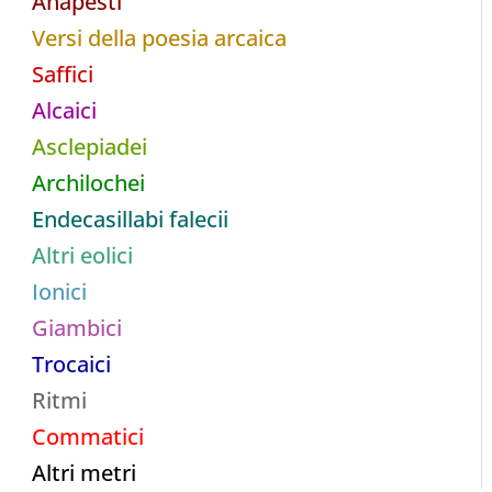
Anapesti
Versi della poesia arcaica
Saffici
Alcaici
Asclepiadei
Archilochei
Endecasillabi falecii
Altri eolici
Ionici
Giambici
Trocaici
Ritmi
Commatici
Altri metri