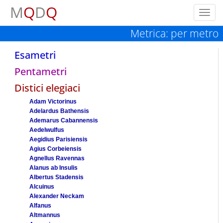
M
Q
D
Q
Toggl
navig
Metrica: per metro
Esametri
Pentametri
Distici elegiaci
Adam Victorinus
Adelardus Bathensis
Ademarus Cabannensis
Aedelwulfus
Aegidius Parisiensis
Agius Corbeiensis
Agnellus Ravennas
Alanus ab Insulis
Albertus Stadensis
Alcuinus
Alexander Neckam
Alfanus
Altmannus