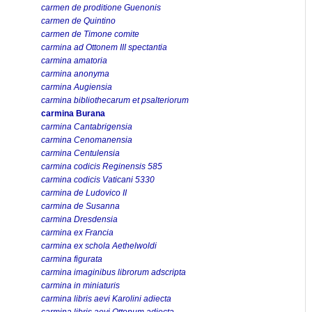
carmen de proditione Guenonis
carmen de Quintino
carmen de Timone comite
carmina ad Ottonem III spectantia
carmina amatoria
carmina anonyma
carmina Augiensia
carmina bibliothecarum et psalteriorum
carmina Burana
carmina Cantabrigensia
carmina Cenomanensia
carmina Centulensia
carmina codicis Reginensis 585
carmina codicis Vaticani 5330
carmina de Ludovico II
carmina de Susanna
carmina Dresdensia
carmina ex Francia
carmina ex schola Aethelwoldi
carmina figurata
carmina imaginibus librorum adscripta
carmina in miniaturis
carmina libris aevi Karolini adiecta
carmina libris aevi Ottonum adiecta