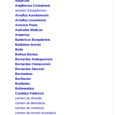
Amarcius
Angilbertus Centulensis
annales Sangallenses
Arnulfus Aurelianensis
Arnulfus Lexoviensis
Astensis Poeta
Audradus Modicus
Autpertus
Baldericus Burguliensis
Balduinus Iuvenis
Beda
Belinus Bixolus
Bernardus Andegavensis
Bernardus Cluniacensis
Bernardus Silvester
Bernowinus
Bertharius
Bonifatius
Bothewaldus
Candidus Fuldensis
carmen de Arnoldo
carmen de Benedicta
carmen de comitissa
carmen de mundo et partibus