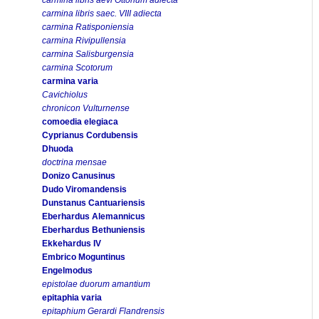
carmina libris saec. VIII adiecta
carmina Ratisponiensia
carmina Rivipullensia
carmina Salisburgensia
carmina Scotorum
carmina varia
Cavichiolus
chronicon Vulturnense
comoedia elegiaca
Cyprianus Cordubensis
Dhuoda
doctrina mensae
Donizo Canusinus
Dudo Viromandensis
Dunstanus Cantuariensis
Eberhardus Alemannicus
Eberhardus Bethuniensis
Ekkehardus IV
Embrico Moguntinus
Engelmodus
epistolae duorum amantium
epitaphia varia
epitaphium Gerardi Flandrensis