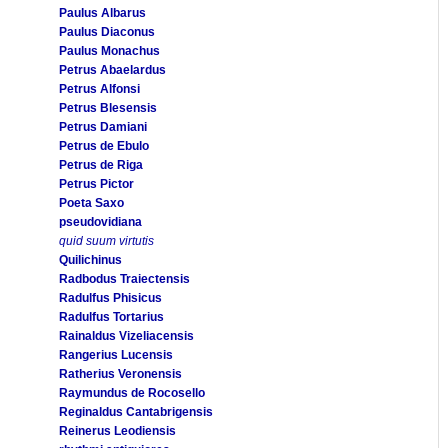
Paulus Albarus
Paulus Diaconus
Paulus Monachus
Petrus Abaelardus
Petrus Alfonsi
Petrus Blesensis
Petrus Damiani
Petrus de Ebulo
Petrus de Riga
Petrus Pictor
Poeta Saxo
pseudovidiana
quid suum virtutis
Quilichinus
Radbodus Traiectensis
Radulfus Phisicus
Radulfus Tortarius
Rainaldus Vizeliacensis
Rangerius Lucensis
Ratherius Veronensis
Raymundus de Rocosello
Reginaldus Cantabrigensis
Reinerus Leodiensis