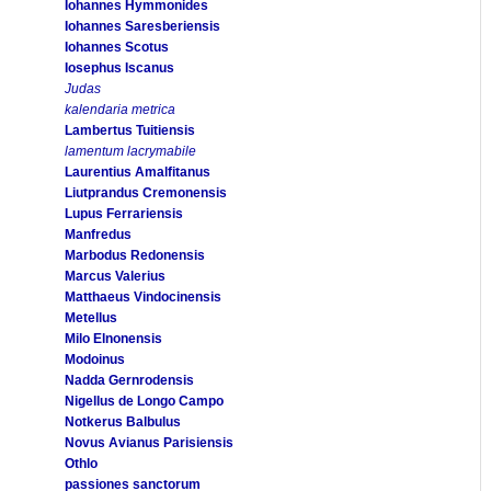
Iohannes Hymmonides
Iohannes Saresberiensis
Iohannes Scotus
Iosephus Iscanus
Judas
kalendaria metrica
Lambertus Tuitiensis
lamentum lacrymabile
Laurentius Amalfitanus
Liutprandus Cremonensis
Lupus Ferrariensis
Manfredus
Marbodus Redonensis
Marcus Valerius
Matthaeus Vindocinensis
Metellus
Milo Elnonensis
Modoinus
Nadda Gernrodensis
Nigellus de Longo Campo
Notkerus Balbulus
Novus Avianus Parisiensis
Othlo
passiones sanctorum