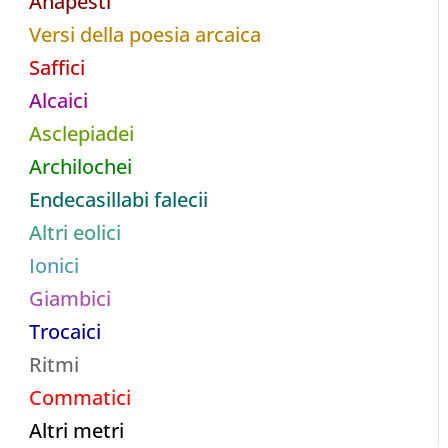
Anapesti
Versi della poesia arcaica
Saffici
Alcaici
Asclepiadei
Archilochei
Endecasillabi falecii
Altri eolici
Ionici
Giambici
Trocaici
Ritmi
Commatici
Altri metri