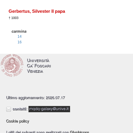
Gerbertus, Silvester II papa
† 1003
carmina
14
16
Università
Ca’ Foscari
Venezia
Ultimo aggiornamento: 2026.07.17
contatti
:
Cookie policy
I glifi dei pulsanti sono realizzati con
Glyphicons