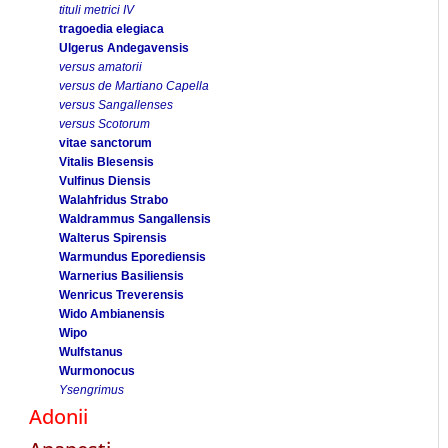
tituli metrici IV
tragoedia elegiaca
Ulgerus Andegavensis
versus amatorii
versus de Martiano Capella
versus Sangallenses
versus Scotorum
vitae sanctorum
Vitalis Blesensis
Vulfinus Diensis
Walahfridus Strabo
Waldrammus Sangallensis
Walterus Spirensis
Warmundus Eporediensis
Warnerius Basiliensis
Wenricus Treverensis
Wido Ambianensis
Wipo
Wulfstanus
Wurmonocus
Ysengrimus
Adonii