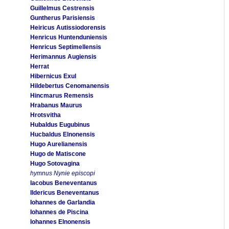
Guillelmus Cestrensis
Guntherus Parisiensis
Heiricus Autissiodorensis
Henricus Huntenduniensis
Henricus Septimellensis
Herimannus Augiensis
Herrat
Hibernicus Exul
Hildebertus Cenomanensis
Hincmarus Remensis
Hrabanus Maurus
Hrotsvitha
Hubaldus Eugubinus
Hucbaldus Elnonensis
Hugo Aurelianensis
Hugo de Matiscone
Hugo Sotovagina
hymnus Nynie episcopi
Iacobus Beneventanus
Ildericus Beneventanus
Iohannes de Garlandia
Iohannes de Piscina
Iohannes Elnonensis