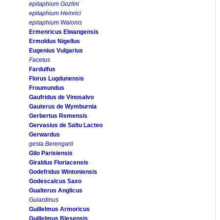
epitaphium Gozlini
epitaphium Heinrici
epitaphium Walonis
Ermenricus Elwangensis
Ermoldus Nigellus
Eugenius Vulgarius
Facetus
Fardulfus
Florus Lugdunensis
Froumundus
Gaufridus de Vinosalvo
Gauterus de Wymburnia
Gerbertus Remensis
Gervasius de Saltu Lacteo
Gerwardus
gesta Berengarii
Gilo Parisiensis
Giraldus Floriacensis
Godefridus Wintoniensis
Godescalcus Saxo
Gualterus Anglicus
Guiardinus
Guillelmus Armoricus
Guillelmus Blesensis