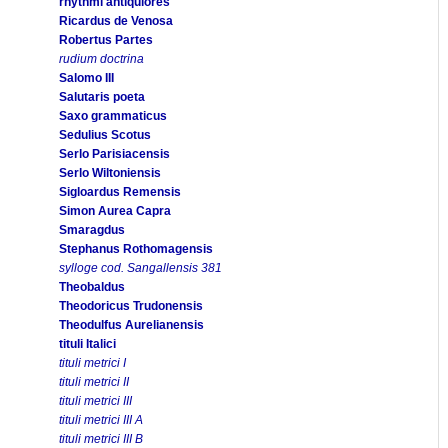
rhythmi antiquiores
Ricardus de Venosa
Robertus Partes
rudium doctrina
Salomo III
Salutaris poeta
Saxo grammaticus
Sedulius Scotus
Serlo Parisiacensis
Serlo Wiltoniensis
Sigloardus Remensis
Simon Aurea Capra
Smaragdus
Stephanus Rothomagensis
sylloge cod. Sangallensis 381
Theobaldus
Theodoricus Trudonensis
Theodulfus Aurelianensis
tituli Italici
tituli metrici I
tituli metrici II
tituli metrici III
tituli metrici III A
tituli metrici III B